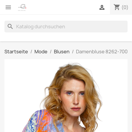
shopping_cart


(0)
search
Startseite
Mode
Blusen
Damenbluse 8262-700