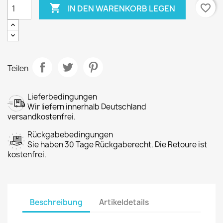

favorite_border
IN DEN WARENKORB LEGEN
Teilen
Lieferbedingungen
Wir liefern innerhalb Deutschland
versandkostenfrei.
Rückgabebedingungen
Sie haben 30 Tage Rückgaberecht. Die Retoure ist
kostenfrei.
Beschreibung
Artikeldetails