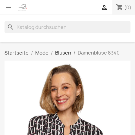
shopping_cart


(0)
search
Startseite
Mode
Blusen
Damenbluse 8340