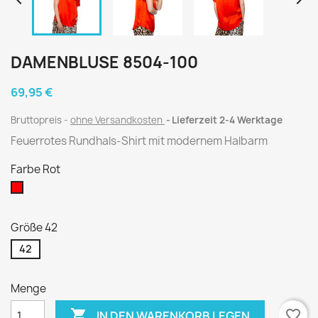


DAMENBLUSE 8504-100
69,95 €
Bruttopreis
ohne Versandkosten
Lieferzeit 2-4 Werktage
Feuerrotes Rundhals-Shirt mit modernem Halbarm
Farbe Rot
Rot
Größe 42
42
Menge

favorite_border
IN DEN WARENKORB LEGEN