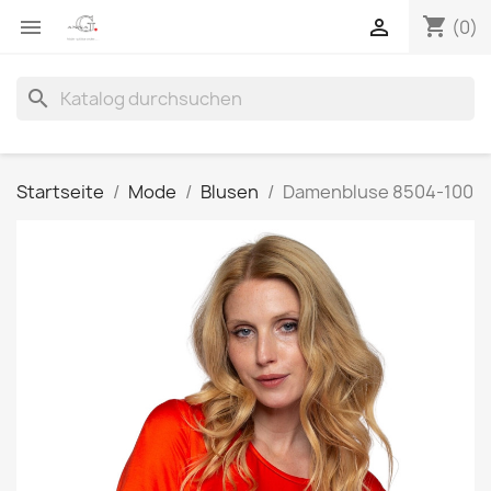
shopping_cart


(0)
search
Startseite
Mode
Blusen
Damenbluse 8504-100