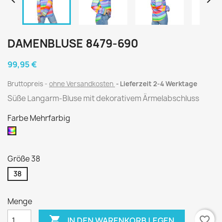


DAMENBLUSE 8479-690
99,95 €
Bruttopreis
ohne Versandkosten
Lieferzeit 2-4 Werktage
Süße Langarm-Bluse mit dekorativem Ärmelabschluss
Farbe Mehrfarbig
Mehrfarbig
Größe 38
38
Menge

favorite_border
IN DEN WARENKORB LEGEN