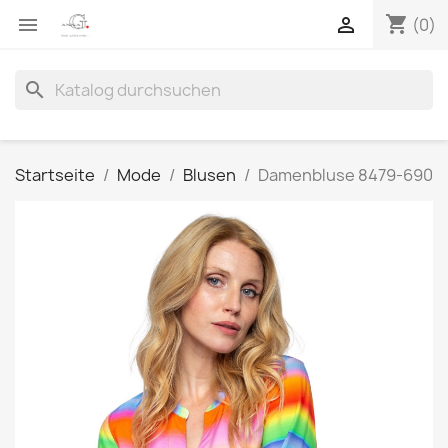
shopping_cart


(0)
search
Startseite
Mode
Blusen
Damenbluse 8479-690