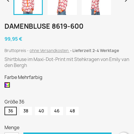


DAMENBLUSE 8619-600
99,95 €
Bruttopreis
ohne Versandkosten
Lieferzeit 2-4 Werktage
Shirtbluse im Maxi-Dot-Print mit Stehkragen von Emily van
den Bergh
Farbe Mehrfarbig
Mehrfarbig
Größe 36
36
38
40
46
48
Menge