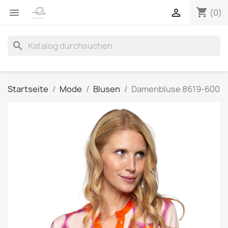
shopping_cart


(0)
search
Startseite
Mode
Blusen
Damenbluse 8619-600