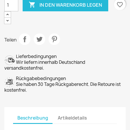

favorite_border
IN DEN WARENKORB LEGEN
Teilen
Lieferbedingungen
Wir liefern innerhalb Deutschland
versandkostenfrei.
Rückgabebedingungen
Sie haben 30 Tage Rückgaberecht. Die Retoure ist
kostenfrei.
Beschreibung
Artikeldetails