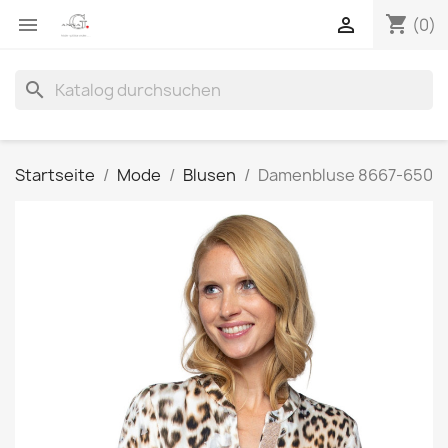
shopping_cart


(0)
search
Startseite
Mode
Blusen
Damenbluse 8667-650