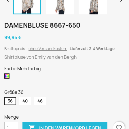


DAMENBLUSE 8667-650
99,95 €
Bruttopreis
ohne Versandkosten
Lieferzeit 2-4 Werktage
Shirtbluse von Emily van den Bergh
Farbe Mehrfarbig
Mehrfarbig
Größe 36
36
40
46
Menge

favorite_border
IN DEN WARENKORB LEGEN