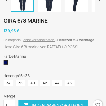


GIRA 6/8 MARINE
139,95 €
Bruttopreis
ohne Versandkosten
Lieferzeit 2-4 Werktage
Hose Gira 6/8 marine von RAFFAELLO ROSSI....
Farbe Marine
Marine
Hosengröße 36
34
36
40
42
44
46
Menge

favorite_border
IN DEN WARENKORB LEGEN