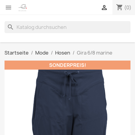
shopping_cart


(0)
search
Startseite
Mode
Hosen
Gira 6/8 marine
SONDERPREIS!