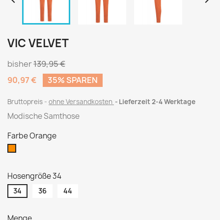


VIC VELVET
bisher
139,95 €
90,97 €
35% SPAREN
Bruttopreis
ohne Versandkosten
Lieferzeit 2-4 Werktage
Modische Samthose
Farbe Orange
Orange
Hosengröße 34
34
36
44
Menge