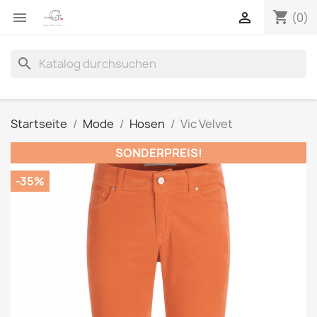
shopping_cart


(0)
search
Startseite
Mode
Hosen
Vic Velvet
SONDERPREIS!
-35%