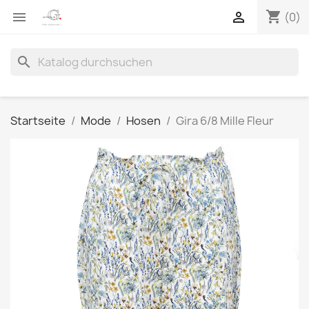
shopping_cart


(0)
search
Startseite
Mode
Hosen
Gira 6/8 Mille Fleur