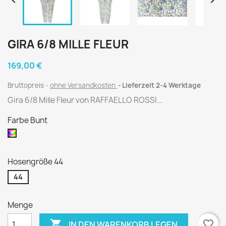


GIRA 6/8 MILLE FLEUR
169,00 €
Bruttopreis
ohne Versandkosten
Lieferzeit 2-4 Werktage
Gira 6/8 Mille Fleur von RAFFAELLO ROSSI...
Farbe Bunt
Bunt
Hosengröße 44
44
Menge

favorite_border
IN DEN WARENKORB LEGEN