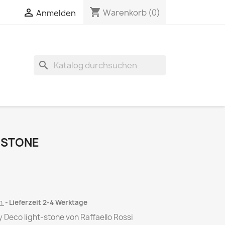
shopping_cart

Warenkorb
(0)
Anmelden
search
-STONE
en
Lieferzeit 2-4 Werktage
eco light-stone von Raffaello Rossi