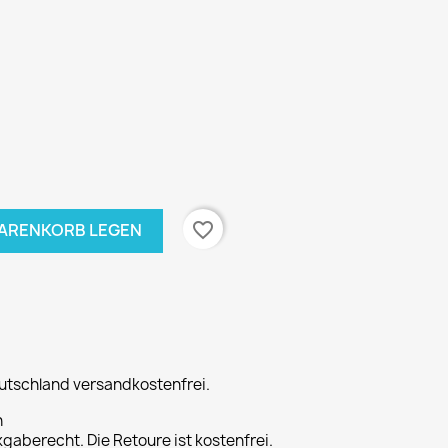
favorite_border
WARENKORB LEGEN
eutschland versandkostenfrei.
n
gaberecht. Die Retoure ist kostenfrei.