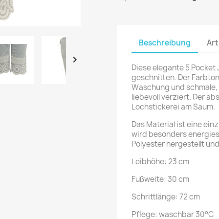
Beschreibung
Art

Diese elegante 5 Pocket J
geschnitten. Der Farbton 
Waschung und schmale, l
liebevoll verziert. Der ab
Lochstickerei am Saum.
Das Material ist eine ei
wird besonders energies
Polyester hergestellt und 
Leibhöhe: 23 cm
Fußweite: 30 cm
Schrittlänge: 72 cm
Pflege: waschbar 30°C