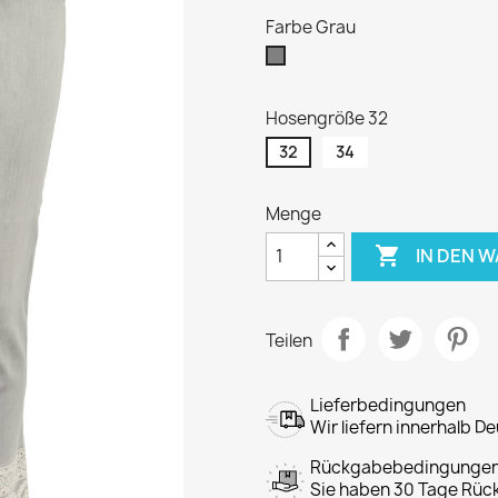
Farbe Grau
Grau
Hosengröße 32
32
34
Menge

IN DEN 
Teilen
Lieferbedingungen
Wir liefern innerhalb D
Rückgabebedingunge
Sie haben 30 Tage Rück