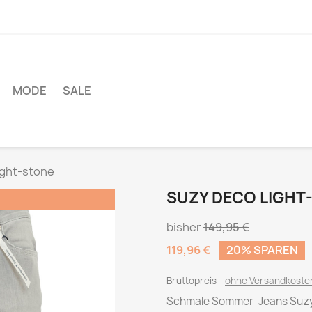
MODE
SALE
ight-stone
SUZY DECO LIGHT
!
bisher
149,95 €
119,96 €
20% SPAREN
Bruttopreis
ohne Versandkost
Schmale Sommer-Jeans Suzy D