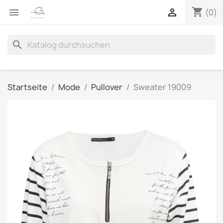
shopping_cart


(0)
search
Startseite
Mode
Pullover
Sweater 19009