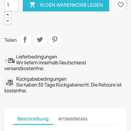

favorite_border
IN DEN WARENKORB LEGEN
Teilen
Lieferbedingungen
Wir liefern innerhalb Deutschland
versandkostenfrei.
Rückgabebedingungen
Sie haben 30 Tage Rückgaberecht. Die Retoure ist
kostenfrei.
Beschreibung
Artikeldetails