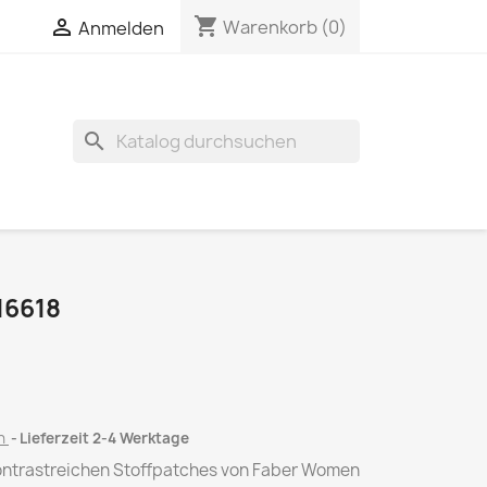
shopping_cart

Warenkorb
(0)
Anmelden
search
16618
en
Lieferzeit 2-4 Werktage
kontrastreichen Stoffpatches von Faber Women