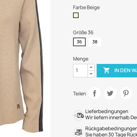
Farbe Beige
Beige
Größe 36
36
38
Menge

IN DEN 
Teilen
Lieferbedingungen
Wir liefern innerhalb D
Rückgabebedingunge
Sie haben 30 Tage Rück