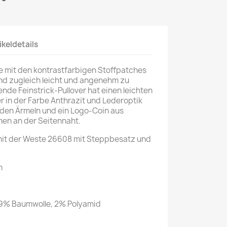
ikeldetails
ige mit den kontrastfarbigen Stoffpatches
und zugleich leicht und angenehm zu
ende Feinstrick-Pullover hat einen leichten
 in der Farbe Anthrazit und Lederoptik
f den Ärmeln und ein Logo-Coin aus
en an der Seitennaht.
mit der Weste 26608 mit Steppbesatz und
m
29% Baumwolle, 2% Polyamid