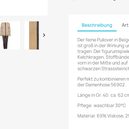
Beschreibung
Art

Der feine Pullover in Be
ist groß in der Wirkung 
tragen. Der figurumspiel
Kelchkragen, Stoffbänder
vorn in der Mitte und au
schwarzen Strasssteinch
Perfekt zu kombinieren 
der Damenhose 56902.
Länge in Gr. 40: ca. 62 c
Pflege: waschbar 30°C
Material: 69% Viskose, 