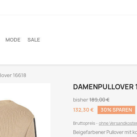
MODE
SALE
over 16618
DAMENPULLOVER 
bisher
189,00 €
132,30 €
30% SPAREN
Bruttopreis
ohne Versandkost
Beigefarbener Pullover mit 