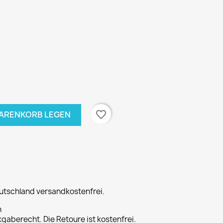
favorite_border
WARENKORB LEGEN
eutschland versandkostenfrei.
n
gaberecht. Die Retoure ist kostenfrei.